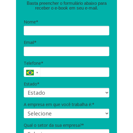
Basta preencher o formulário abaixo para
receber o e-book em seu e-mail.
Nome*
Email*
Telefone*
Estado*
A empresa em que você trabalha é:*
Qual o setor da sua empresa?*